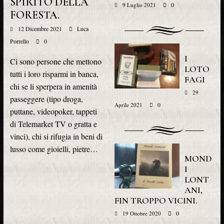
SPIRITO DELLA
0
9 Luglio 2021
FORESTA.
12 Dicembre 2021
Luca
Porrello
0
I
Ci sono persone che mettono
LOTO
tutti i loro risparmi in banca,
FAGI
chi se li sperpera in amenità
29
passeggere (tipo droga,
0
Aprile 2021
puttane, videopoker, tappeti
di Telemarket TV o gratta e
vinci), chi si rifugia in beni di
lusso come gioielli, pietre…
MOND
I
LONT
ANI,
FIN TROPPO VICINI.
0
19 Ottobre 2020