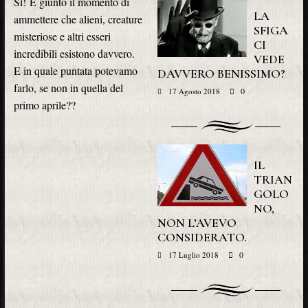
Sì! È giunto il momento di
LA
ammettere che alieni, creature
SFIGA
misteriose e altri esseri
CI
incredibili esistono davvero.
VEDE
E in quale puntata potevamo
DAVVERO BENISSIMO?
farlo, se non in quella del
0
17 Agosto 2018
primo aprile??
IL
TRIAN
GOLO
NO,
NON L’AVEVO
CONSIDERATO.
0
17 Luglio 2018