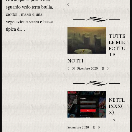
0
sguardo vedo terra brulla,
ciottoli, massi e una
vegetazione secca e bassa
tipica di…
TUTTE
LE MIE
FOTTU
TE
NOTTI.
0
31 Dicembre 2020
NETFL
IXXX(
X)
9
0
Settembre 2020