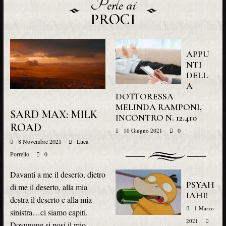
Perle ai
PROCI
APPU
NTI
DELL
A
DOTTORESSA
MELINDA RAMPONI,
SARD MAX: MILK
INCONTRO N. 12.410
ROAD
0
10 Giugno 2021
8 Novembre 2021
Luca
Porrello
0
Davanti a me il deserto, dietro
PSYAH
di me il deserto, alla mia
IAHI!
destra il deserto e alla mia
1 Marzo
sinistra…ci siamo capiti.
2021
Dovunque si posi il mio