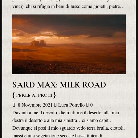
vinci), chi si rifugia in beni di lusso come gioielli, pietre…
SARD MAX: MILK ROAD
PERLE AI PROCI
8 Novembre 2021
Luca Porrello
0
Davanti a me il deserto, dietro di me il deserto, alla mia
destra il deserto e alla mia sinistra…ci siamo capiti.
Dovunque si posi il mio sguardo vedo terra brulla, ciottoli,
massi e una vegetazione secca e bassa tipica di…