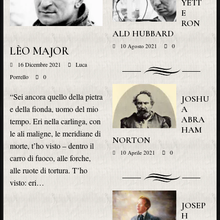
YETT
E
RON
ALD HUBBARD
0
10 Agosto 2021
LÈO MAJOR
16 Dicembre 2021
Luca
Porrello
0
“Sei ancora quello della pietra
JOSHU
A
e della fionda, uomo del mio
ABRA
tempo. Eri nella carlinga, con
HAM
le ali maligne, le meridiane di
NORTON
morte, t’ho visto – dentro il
0
10 Aprile 2021
carro di fuoco, alle forche,
alle ruote di tortura. T’ho
visto: eri…
JOSEP
H