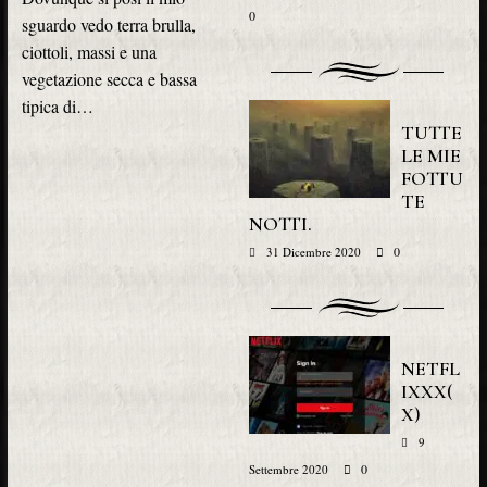
0
sguardo vedo terra brulla,
ciottoli, massi e una
vegetazione secca e bassa
tipica di…
TUTTE
LE MIE
FOTTU
TE
NOTTI.
0
31 Dicembre 2020
NETFL
IXXX(
X)
9
0
Settembre 2020