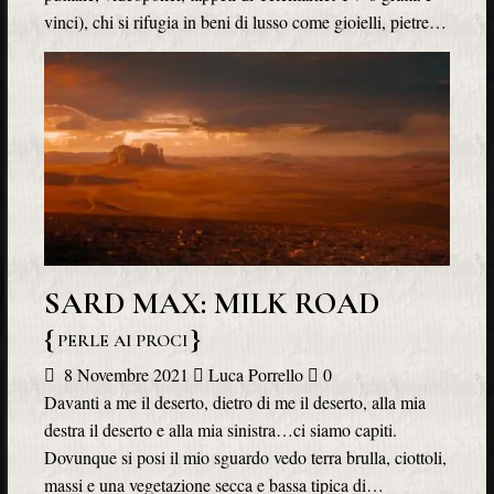
vinci), chi si rifugia in beni di lusso come gioielli, pietre…
SARD MAX: MILK ROAD
PERLE AI PROCI
8 Novembre 2021
Luca Porrello
0
Davanti a me il deserto, dietro di me il deserto, alla mia
destra il deserto e alla mia sinistra…ci siamo capiti.
Dovunque si posi il mio sguardo vedo terra brulla, ciottoli,
massi e una vegetazione secca e bassa tipica di…