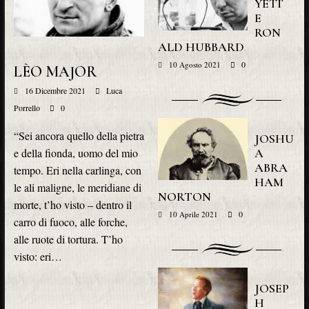
YETT
E
RON
ALD HUBBARD
0
10 Agosto 2021
LÈO MAJOR
16 Dicembre 2021
Luca
Porrello
0
“Sei ancora quello della pietra
JOSHU
A
e della fionda, uomo del mio
ABRA
tempo. Eri nella carlinga, con
HAM
le ali maligne, le meridiane di
NORTON
morte, t’ho visto – dentro il
0
10 Aprile 2021
carro di fuoco, alle forche,
alle ruote di tortura. T’ho
visto: eri…
JOSEP
H