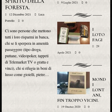
SPIRITO DELLA
0
9 Luglio 2021
FORESTA.
12 Dicembre 2021
Luca
Porrello
0
I
Ci sono persone che mettono
LOTO
tutti i loro risparmi in banca,
FAGI
chi se li sperpera in amenità
29
passeggere (tipo droga,
0
Aprile 2021
puttane, videopoker, tappeti
di Telemarket TV o gratta e
vinci), chi si rifugia in beni di
lusso come gioielli, pietre…
MOND
I
LONT
ANI,
FIN TROPPO VICINI.
0
19 Ottobre 2020