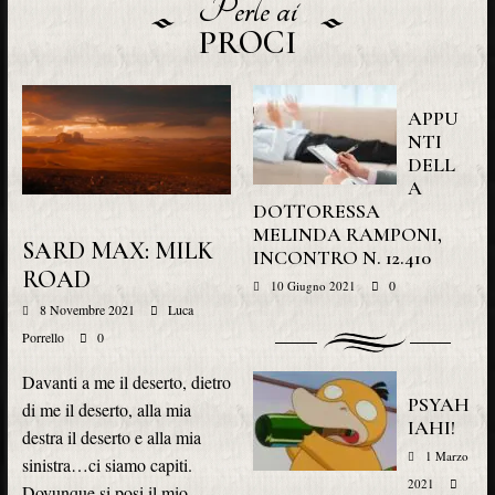
Perle ai
PROCI
APPU
NTI
DELL
A
DOTTORESSA
MELINDA RAMPONI,
SARD MAX: MILK
INCONTRO N. 12.410
ROAD
0
10 Giugno 2021
8 Novembre 2021
Luca
Porrello
0
Davanti a me il deserto, dietro
PSYAH
di me il deserto, alla mia
IAHI!
destra il deserto e alla mia
1 Marzo
sinistra…ci siamo capiti.
2021
Dovunque si posi il mio