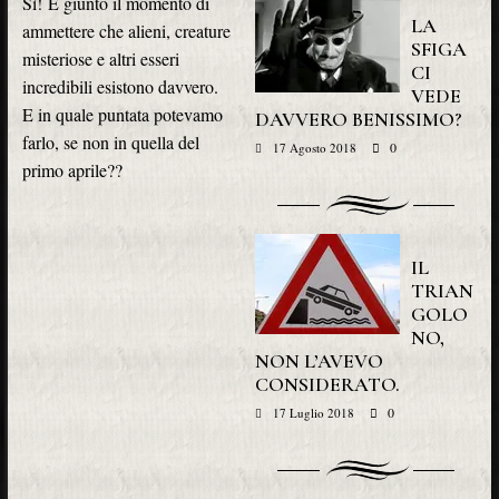
Sì! È giunto il momento di
LA
ammettere che alieni, creature
SFIGA
misteriose e altri esseri
CI
incredibili esistono davvero.
VEDE
E in quale puntata potevamo
DAVVERO BENISSIMO?
farlo, se non in quella del
0
17 Agosto 2018
primo aprile??
IL
TRIAN
GOLO
NO,
NON L’AVEVO
CONSIDERATO.
0
17 Luglio 2018